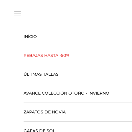
Ir para o conteúdo
Abrir menu de navegação
INÍCIO
REBAJAS HASTA -50%
ÚLTIMAS TALLAS
AVANCE COLECCIÓN OTOÑO - INVIERNO
ZAPATOS DE NOVIA
GAFAS DE SOL