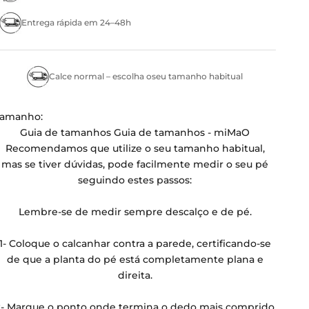
Entrega rápida em 24–48h
Calce normal – escolha oseu tamanho habitual
Tamanho:
Guia de tamanhos
Guia de tamanhos - miMaO
Recomendamos que utilize o seu tamanho habitual,
mas se tiver dúvidas, pode facilmente medir o seu pé
seguindo estes passos:
Lembre-se de medir sempre descalço e de pé.
1- Coloque o calcanhar contra a parede, certificando-se
de que a planta do pé está completamente plana e
direita.
2- Marque o ponto onde termina o dedo mais comprido