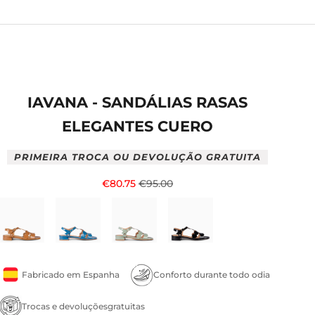
IAVANA - SANDÁLIAS RASAS
ELEGANTES CUERO
PRIMEIRA TROCA OU DEVOLUÇÃO GRATUITA
Preço de saldo
Preço normal
€80.75
€95.00
Fabricado em Espanha
Conforto durante todo odia
Trocas e devoluçõesgratuitas