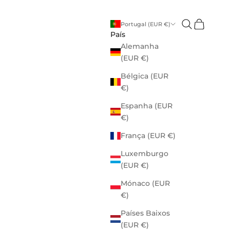
Abrir pesquis
Abrir cest
Portugal (EUR €)
País
Alemanha
(EUR €)
Bélgica (EUR
€)
Espanha (EUR
€)
França (EUR €)
Luxemburgo
(EUR €)
Mónaco (EUR
€)
Países Baixos
(EUR €)