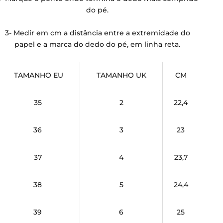
do pé.
3- Medir em cm a distância entre a extremidade do
papel e a marca do dedo do pé, em linha reta.
TAMANHO EU
TAMANHO UK
CM
35
2
22,4
36
3
23
37
4
23,7
38
5
24,4
39
6
25