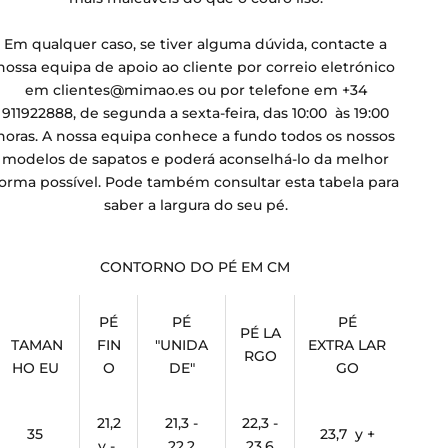
Em qualquer caso, se tiver alguma dúvida, contacte a
nossa equipa de apoio ao cliente por correio eletrónico
em clientes@mimao.es ou por telefone em +34
911922888, de segunda a sexta-feira, das 10:00 às 19:00
horas. A nossa equipa conhece a fundo todos os nossos
modelos de sapatos e poderá aconselhá-lo da melhor
forma possível. Pode também consultar esta tabela para
saber a largura do seu pé.
CONTORNO DO PÉ EM CM
PÉ
PÉ
PÉ
PÉ LA
TAMAN
FIN
"UNIDA
EXTRA LAR
RGO
HO EU
O
DE"
GO
21,2
21,3 -
22,3 -
35
23,7 y +
y -
22,2
23,6