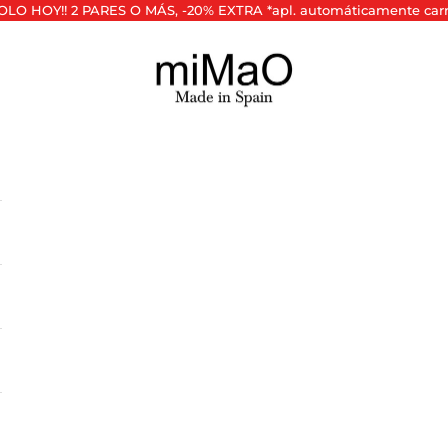
SOLO HOY!! 2 PARES O MÁS, -20% EXTRA *apl. automáticamente carr
miMaO ®