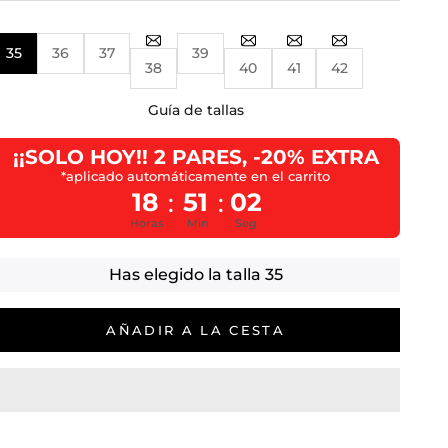
35
36
37
39
38
40
41
42
Guía de tallas
¡¡SOLO HOY!! 2 PARES, -20% EXTRA
*aplicado automáticamente en el carrito
18
51
01
:
:
Horas
Min
Seg
Has elegido la talla
35
AÑADIR A LA CESTA