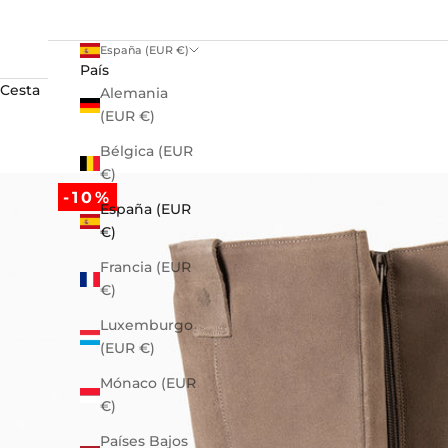
España (EUR €)
País
Cesta
Alemania
(EUR €)
Bélgica (EUR
€)
-10%
España (EUR
€)
Francia (EUR
€)
Luxemburgo
(EUR €)
Mónaco (EUR
€)
Países Bajos