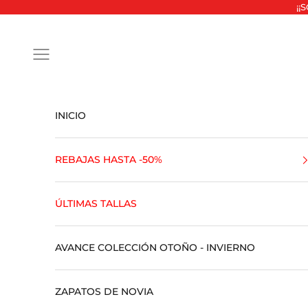
Ir al contenido
¡¡
Abrir menú de navegación
INICIO
REBAJAS HASTA -50%
ÚLTIMAS TALLAS
AVANCE COLECCIÓN OTOÑO - INVIERNO
ZAPATOS DE NOVIA