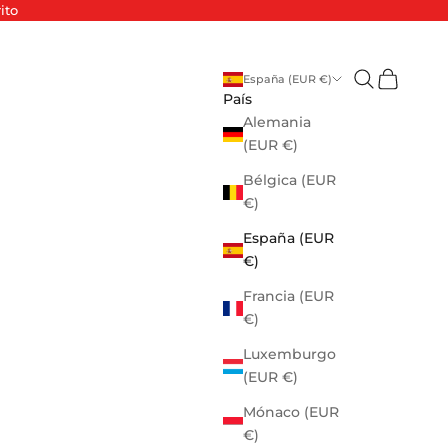
ito
Abrir búsque
Abrir cest
España (EUR €)
País
Alemania
(EUR €)
Bélgica (EUR
€)
España (EUR
€)
Francia (EUR
€)
Luxemburgo
(EUR €)
Mónaco (EUR
€)