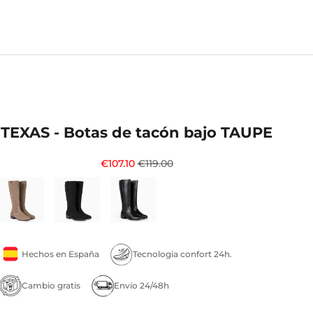
TEXAS - Botas de tacón bajo TAUPE
Precio de oferta
Precio normal
€107.10
€119.00
Hechos en España
Tecnologia confort 24h.
Cambio gratis
Envío 24/48h