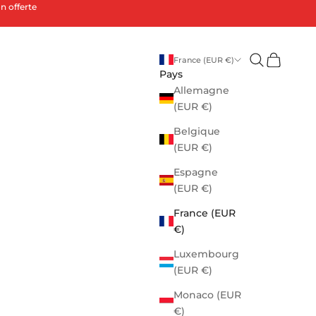
n offerte
Ouvrir la rec
Voir le pa
France (EUR €)
Pays
Allemagne
(EUR €)
Belgique
(EUR €)
Espagne
(EUR €)
France (EUR
€)
Luxembourg
(EUR €)
Monaco (EUR
€)