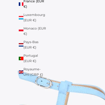
France (EUR
€)
Luxembourg
(EUR €)
Monaco (EUR
€)
Pays-Bas
(EUR €)
Portugal
(EUR €)
Royaume-
Uni (GBP £)