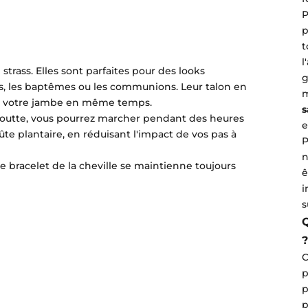
P
p
t
l
trass. Elles sont parfaites pour des looks
g
s, les baptêmes ou les communions. Leur talon en
m
sera votre jambe en même temps.
s
 Goutte, vous pourrez marcher pendant des heures
e
ûte plantaire, en réduisant l'impact de vos pas à
n
le bracelet de la cheville se maintienne toujours
ê
i
s
Q
C
p
p
p