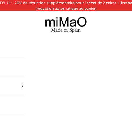
HUI : -20% de réduction supplémentaire pour l'achat de 2 paires + livraiso
(réduction automatique au panier)
miMaO ®