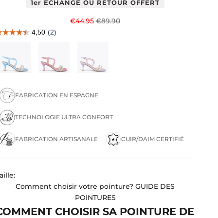
1er ÉCHANGE OU RETOUR OFFERT
Prix de vente
Prix normal
€44.95
€89.90
FABRICATION EN ESPAGNE
TECHNOLOGIE ULTRA CONFORT
FABRICATION ARTISANALE
CUIR/DAIM CERTIFIÉ
aille:
Comment choisir votre pointure?
GUIDE DES
POINTURES
COMMENT CHOISIR SA POINTURE DE