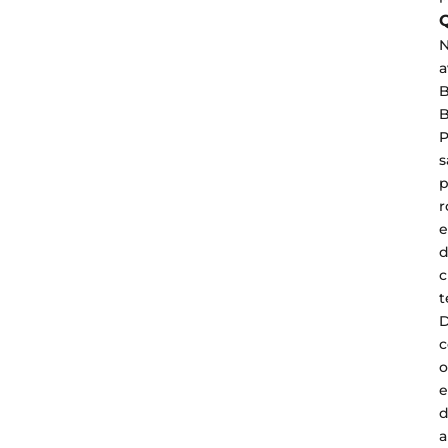
Q
N
a
B
B
P
s
p
r
e
d
c
t
D
c
e
d
a