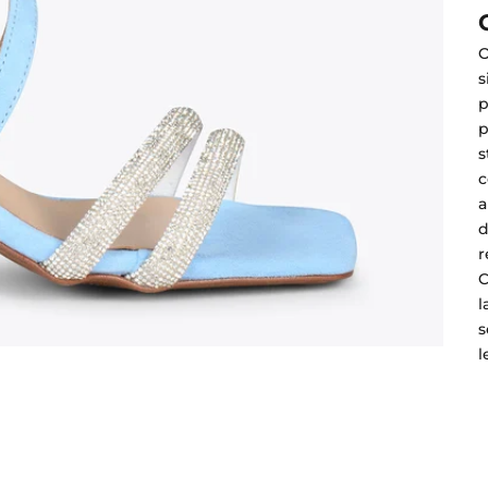
O
s
p
p
c
a
d
r
C
l
s
l