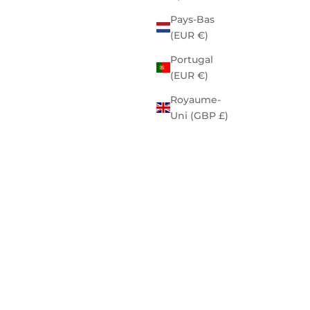
Pays-Bas
(EUR €)
Portugal
(EUR €)
Royaume-
Uni (GBP £)