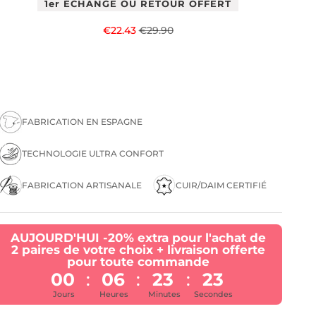
1er ÉCHANGE OU RETOUR OFFERT
Prix de vente
Prix normal
€22.43
€29.90
FABRICATION EN ESPAGNE
TECHNOLOGIE ULTRA CONFORT
FABRICATION ARTISANALE
CUIR/DAIM CERTIFIÉ
AUJOURD'HUI -20% extra pour l'achat de
2 paires de votre choix + livraison offerte
pour toute commande
00
06
23
22
:
:
:
Jours
Heures
Minutes
Secondes