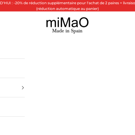
HUI : -20% de réduction supplémentaire pour l'achat de 2 paires + livraiso
(réduction automatique au panier)
miMaO ®