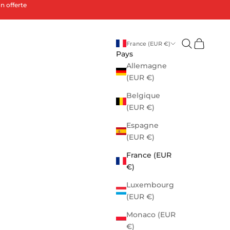
n offerte
Ouvrir la rec
Voir le pa
France (EUR €)
Pays
Allemagne
(EUR €)
Belgique
(EUR €)
Espagne
(EUR €)
France (EUR
€)
Luxembourg
(EUR €)
Monaco (EUR
€)