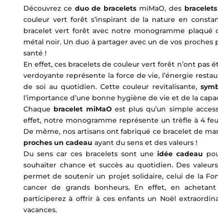
Découvrez ce
duo de bracelets
miMaO, des
bracelets
couleur vert forêt s’inspirant de la nature en cons
bracelet vert forêt avec notre monogramme plaqué
métal noir. Un duo à partager avec un de vos proches
santé !
En effet, ces bracelets de couleur vert forêt n’ont pas
verdoyante représente la force de vie, l’énergie restau
de soi au quotidien. Cette couleur revitalisante,
symb
l’importance d’une bonne hygiène de vie et de la capac
Chaque
bracelet miMaO
est plus qu’un simple access
effet, notre monogramme représente un trèfle à 4 feui
De même, nos artisans ont fabriqué ce bracelet de ma
proches un cadeau
ayant du sens et des valeurs !
Du sens car ces bracelets sont une
idée cadeau
pou
souhaiter chance et succès au quotidien. Des valeurs 
permet de soutenir un projet solidaire, celui de la F
cancer de grands bonheurs. En effet, en acheta
participerez à offrir à ces enfants un Noël extraordin
vacances.