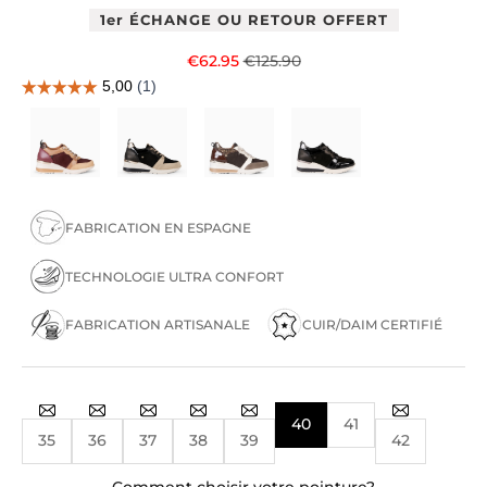
1er ÉCHANGE OU RETOUR OFFERT
Prix de vente
Prix normal
€62.95
€125.90
FABRICATION EN ESPAGNE
TECHNOLOGIE ULTRA CONFORT
FABRICATION ARTISANALE
CUIR/DAIM CERTIFIÉ
40
41
35
36
37
38
39
42
Comment choisir votre pointure?