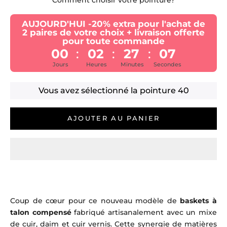
AUJOURD'HUI -20% extra pour l'achat de
2 paires de votre choix + livraison offerte
pour toute commande
00
02
27
07
:
:
:
Jours
Heures
Minutes
Secondes
Vous avez sélectionné la pointure
40
AJOUTER AU PANIER
Coup de cœur pour ce nouveau modèle de
baskets à
talon compensé
fabriqué artisanalement avec un mixe
de cuir, daim et cuir vernis. Cette synergie de matières