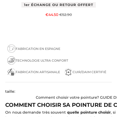
1er ÉCHANGE OU RETOUR OFFERT
Prix de vente
Prix normal
€44.50
€52.90
FABRICATION EN ESPAGNE
TECHNOLOGIE ULTRA CONFORT
FABRICATION ARTISANALE
CUIR/DAIM CERTIFIÉ
taille:
Comment choisir votre pointure?
GUIDE D
COMMENT CHOISIR SA POINTURE DE 
On nous demande très souvent
quelle pointure choisir
, s