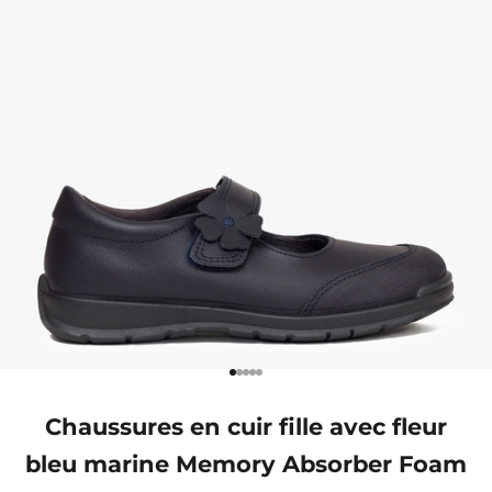
Aller à l'élément 1
Aller à l'élément 2
Aller à l'élément 3
Aller à l'élément 4
Aller à l'élément 5
Chaussures en cuir fille avec fleur
bleu marine Memory Absorber Foam