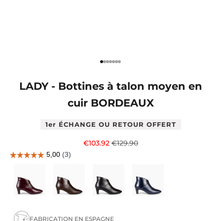
Aller à l'élément 1
Aller à l'élément 2
Aller à l'élément 4
Aller à l'élément 5
Aller à l'élément 6
Aller à l'élément 7
Aller à l'élément 8
LADY - Bottines à talon moyen en
cuir BORDEAUX
1er ÉCHANGE OU RETOUR OFFERT
Prix de vente
Prix normal
€103.92
€129.90
FABRICATION EN ESPAGNE