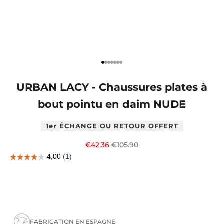
Aller à l'élément 1
Aller à l'élément 2
Aller à l'élément 4
Aller à l'élément 5
Aller à l'élément 6
Aller à l'élément 7
Aller à l'élément 8
URBAN LACY - Chaussures plates à
bout pointu en daim NUDE
1er ÉCHANGE OU RETOUR OFFERT
Prix de vente
Prix normal
€42.36
€105.90
FABRICATION EN ESPAGNE