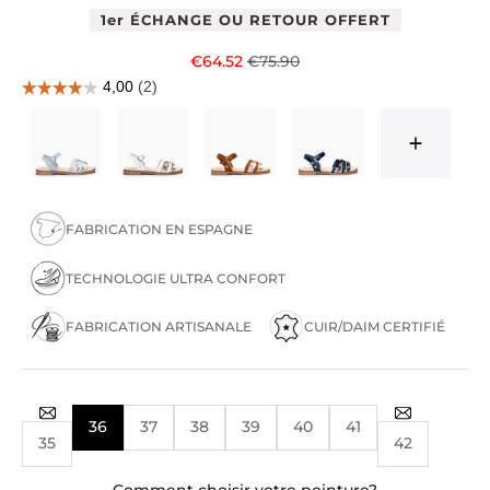
1er ÉCHANGE OU RETOUR OFFERT
Prix de vente
Prix normal
€64.52
€75.90
FABRICATION EN ESPAGNE
TECHNOLOGIE ULTRA CONFORT
FABRICATION ARTISANALE
CUIR/DAIM CERTIFIÉ
36
37
38
39
40
41
35
42
Comment choisir votre pointure?