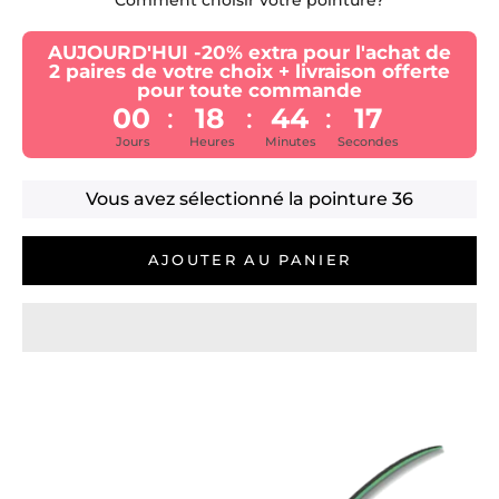
AUJOURD'HUI -20% extra pour l'achat de
2 paires de votre choix + livraison offerte
pour toute commande
00
18
44
17
:
:
:
Jours
Heures
Minutes
Secondes
Vous avez sélectionné la pointure
36
AJOUTER AU PANIER