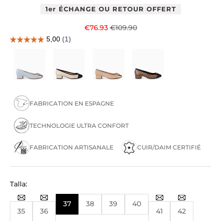
1er ÉCHANGE OU RETOUR OFFERT
Prix de vente
Prix normal
€76.93
€109.90
FABRICATION EN ESPAGNE
TECHNOLOGIE ULTRA CONFORT
FABRICATION ARTISANALE
CUIR/DAIM CERTIFIÉ
Talla:
37
38
39
40
35
36
41
42