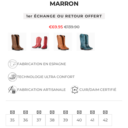
MARRON
1er ÉCHANGE OU RETOUR OFFERT
Prix de vente
Prix normal
€69.95
€139.90
FABRICATION EN ESPAGNE
TECHNOLOGIE ULTRA CONFORT
FABRICATION ARTISANALE
CUIR/DAIM CERTIFIÉ
35
36
37
38
39
40
41
42