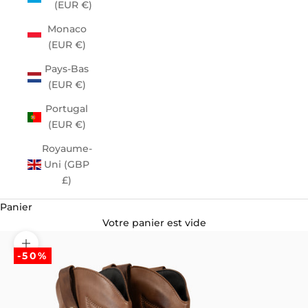
(EUR €)
Monaco
(EUR €)
Pays-Bas
(EUR €)
Portugal
(EUR €)
Royaume-
Uni (GBP
£)
Panier
Votre panier est vide
Zoomer sur l'image
-50%