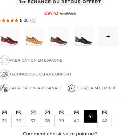
1er ÉCHANGE OU RETOUR OFFERT
Prix de vente
Prix normal
€97.43
€129.90
FABRICATION EN ESPAGNE
TECHNOLOGIE ULTRA CONFORT
FABRICATION ARTISANALE
CUIR/DAIM CERTIFIÉ
41
35
36
37
38
39
40
42
Comment choisir votre pointure?