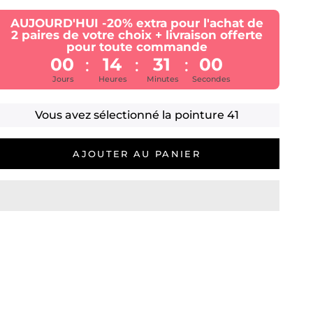
AUJOURD'HUI -20% extra pour l'achat de
2 paires de votre choix + livraison offerte
pour toute commande
00
14
31
00
:
:
:
Jours
Heures
Minutes
Secondes
Vous avez sélectionné la pointure
41
AJOUTER AU PANIER