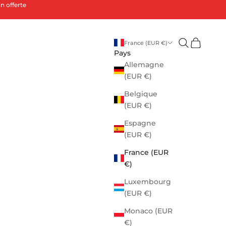
n offerte
Ouvrir la rec
Voir le pa
France (EUR €)
Pays
Allemagne
(EUR €)
Belgique
(EUR €)
Espagne
(EUR €)
France (EUR
€)
Luxembourg
(EUR €)
Monaco (EUR
€)