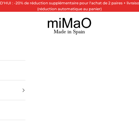
HUI : -20% de réduction supplémentaire pour l'achat de 2 paires + livraiso
(réduction automatique au panier)
miMaO ®