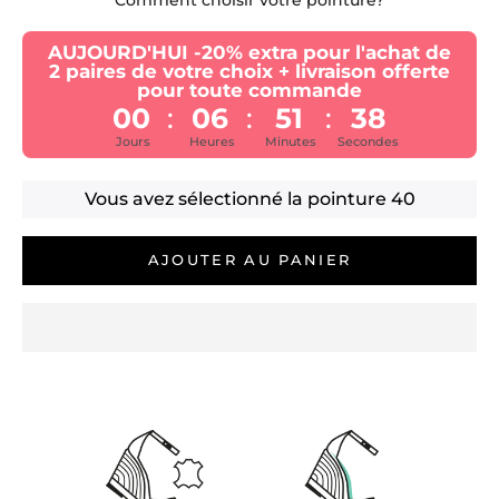
AUJOURD'HUI -20% extra pour l'achat de
2 paires de votre choix + livraison offerte
pour toute commande
00
06
51
38
:
:
:
Jours
Heures
Minutes
Secondes
Vous avez sélectionné la pointure
40
AJOUTER AU PANIER