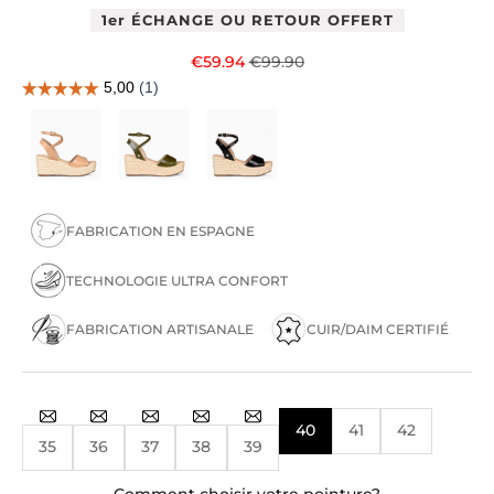
1er ÉCHANGE OU RETOUR OFFERT
Prix de vente
Prix normal
€59.94
€99.90
FABRICATION EN ESPAGNE
TECHNOLOGIE ULTRA CONFORT
FABRICATION ARTISANALE
CUIR/DAIM CERTIFIÉ
40
41
42
35
36
37
38
39
Comment choisir votre pointure?