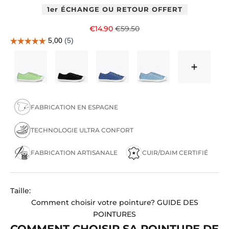
1er ÉCHANGE OU RETOUR OFFERT
Prix de vente
Prix normal
€14.90
€59.50
FABRICATION EN ESPAGNE
TECHNOLOGIE ULTRA CONFORT
FABRICATION ARTISANALE
CUIR/DAIM CERTIFIÉ
Taille:
Comment choisir votre pointure?
GUIDE DES
POINTURES
COMMENT CHOISIR SA POINTURE DE