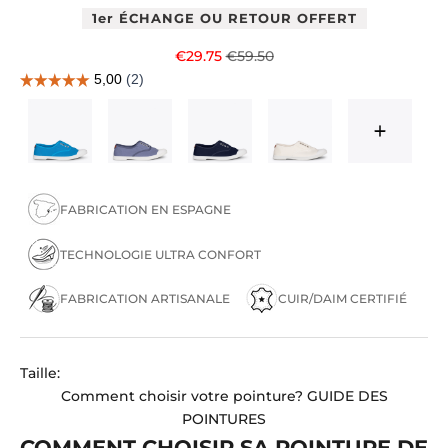
1er ÉCHANGE OU RETOUR OFFERT
Prix de vente
Prix normal
€29.75
€59.50
FABRICATION EN ESPAGNE
TECHNOLOGIE ULTRA CONFORT
FABRICATION ARTISANALE
CUIR/DAIM CERTIFIÉ
Taille:
Comment choisir votre pointure?
GUIDE DES
POINTURES
COMMENT CHOISIR SA POINTURE DE