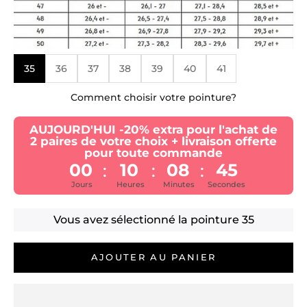
35
36
37
38
39
40
41
Comment choisir votre pointure?
AUJOURD'HUI -20% extra pour l'achat de
2 paires de votre choix + livraison offerte
pour toute commande
00
10
08
44
:
:
:
Jours
Heures
Minutes
Secondes
Vous avez sélectionné la pointure
35
AJOUTER AU PANIER