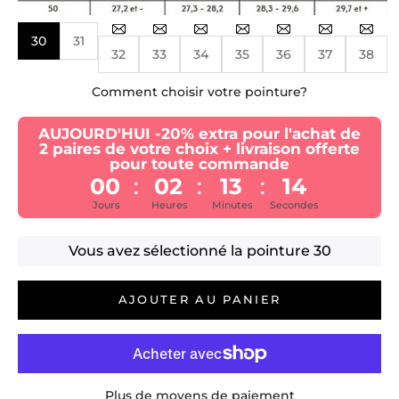
30
31
32
33
34
35
36
37
38
Comment choisir votre pointure?
AUJOURD'HUI -20% extra pour l'achat de
2 paires de votre choix + livraison offerte
pour toute commande
00
02
13
14
:
:
:
Jours
Heures
Minutes
Secondes
Vous avez sélectionné la pointure
30
AJOUTER AU PANIER
Plus de moyens de paiement