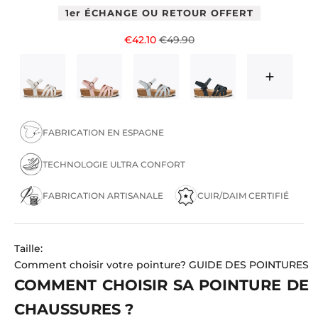
1er ÉCHANGE OU RETOUR OFFERT
Prix de vente
Prix normal
€42.10
€49.90
FABRICATION EN ESPAGNE
TECHNOLOGIE ULTRA CONFORT
FABRICATION ARTISANALE
CUIR/DAIM CERTIFIÉ
Taille:
Comment choisir votre pointure?
GUIDE DES POINTURES
COMMENT CHOISIR SA POINTURE DE
CHAUSSURES ?