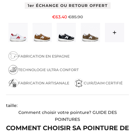
1er ÉCHANGE OU RETOUR OFFERT
Prix de vente
Prix normal
€63.40
€85.90
FABRICATION EN ESPAGNE
TECHNOLOGIE ULTRA CONFORT
FABRICATION ARTISANALE
CUIR/DAIM CERTIFIÉ
taille:
Comment choisir votre pointure?
GUIDE DES
POINTURES
COMMENT CHOISIR SA POINTURE DE