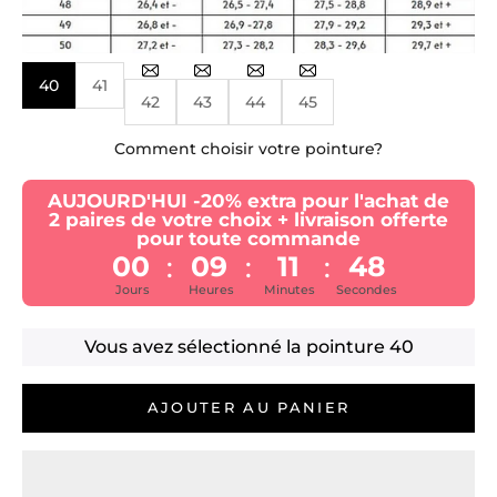
40
41
42
43
44
45
Comment choisir votre pointure?
AUJOURD'HUI -20% extra pour l'achat de
2 paires de votre choix + livraison offerte
pour toute commande
00
09
11
47
:
:
:
Jours
Heures
Minutes
Secondes
Vous avez sélectionné la pointure
40
AJOUTER AU PANIER