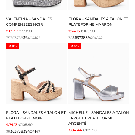
Choisir les options
Choi
VALENTINA – SANDALES
FLORA – SANDALES À TALON ET
COMPENSÉES NOIR
PLATEFORME MARRON
PRIX DE VENTE
PRIX NORMAL
PRIX DE VENTE
PRIX NORMAL
€69.93
€99.90
€74.13
€105.90
35
36
37
38
39
40
41
42
35
36
37
38
39
40
41
42
-30%
-35%
Choisir les options
Choi
FLORA – SANDALES À TALON ET
MICHELLE – SANDALES À TALON
PLATEFORME NOIR
LARGE ET PLATEFORME
ARGENTÉ
PRIX DE VENTE
PRIX NORMAL
€74.13
€105.90
PRIX DE VENTE
PRIX NORMAL
€84.44
€129.90
35
36
37
38
39
40
41
42