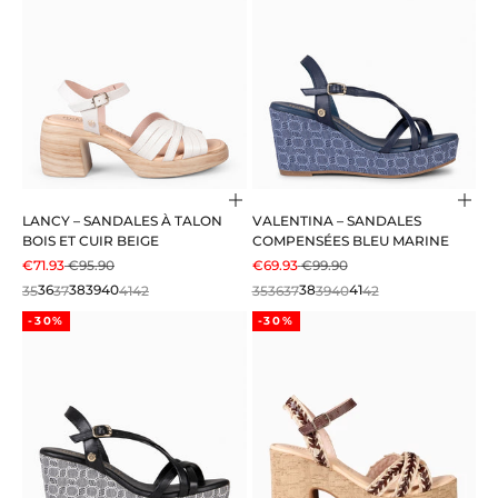
Choisir les options
Choi
LANCY – SANDALES À TALON
VALENTINA – SANDALES
BOIS ET CUIR BEIGE
COMPENSÉES BLEU MARINE
PRIX DE VENTE
PRIX NORMAL
PRIX DE VENTE
PRIX NORMAL
€71.93
€95.90
€69.93
€99.90
35
36
37
38
39
40
41
42
35
36
37
38
39
40
41
42
-30%
-30%