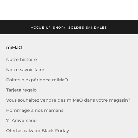
tualités et offres exclusives miMaO
JE M'INSCRIS
ACCUEIL
SHOP
SOLDES SANDALES
miMaO
Notre histoire
Notre savoir-faire
Points d'expérience miMaO
Tarjeta regalo
Vous souhaitez vendre des miMaO dans votre magasin?
Hommage à nos mamans
7º Aniversario
Ofertas calzado Black Friday