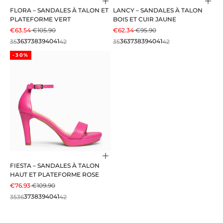
Choisir les options
Choi
FLORA – SANDALES À TALON ET
LANCY – SANDALES À TALON
PLATEFORME VERT
BOIS ET CUIR JAUNE
PRIX DE VENTE
PRIX NORMAL
PRIX DE VENTE
PRIX NORMAL
€63.54
€105.90
€62.34
€95.90
35
36
37
38
39
40
41
42
35
36
37
38
39
40
41
42
-30%
Choisir les options
FIESTA – SANDALES À TALON
HAUT ET PLATEFORME ROSE
PRIX DE VENTE
PRIX NORMAL
€76.93
€109.90
35
36
37
38
39
40
41
42
mimao