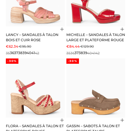
Choisir les options
Choi
LANCY – SANDALES À TALON
MICHELLE – SANDALES À TALON
BOIS ET CUIR ROSE
LARGE ET PLATEFORME ROUGE
PRIX DE VENTE
PRIX NORMAL
PRIX DE VENTE
PRIX NORMAL
€62.34
€95.90
€84.44
€129.90
35
36
37
38
39
40
41
42
35
36
37
38
39
40
41
42
-30%
-30%
Choisir les options
Choi
FLORA – SANDALES À TALON ET
GASSIN – SABOTS À TALON ET