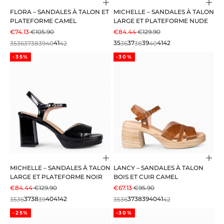
Choisir les options
Choi
FLORA – SANDALES À TALON ET
MICHELLE – SANDALES À TALON
PLATEFORME CAMEL
LARGE ET PLATEFORME NUDE
PRIX DE VENTE
PRIX NORMAL
PRIX DE VENTE
PRIX NORMAL
€74.13
€105.90
€84.44
€129.90
35
36
37
38
39
40
41
42
35
36
37
38
39
40
41
42
-35%
-30%
Choisir les options
Choi
MICHELLE – SANDALES À TALON
LANCY – SANDALES À TALON
LARGE ET PLATEFORME NOIR
BOIS ET CUIR CAMEL
PRIX DE VENTE
PRIX NORMAL
PRIX DE VENTE
PRIX NORMAL
€84.44
€129.90
€67.13
€95.90
35
36
37
38
39
40
41
42
35
36
37
38
39
40
41
42
-25%
-30%