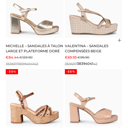
Choi
MICHELLE – SANDALES À TALON
VALENTINA – SANDALES
LARGE ET PLATEFORME DORÉ
COMPENSÉES BEIGE
PRIX DE VENTE
PRIX NORMAL
PRIX DE VENTE
PRIX NORMAL
€84.44
€129.90
€69.93
€99.90
35
36
37
38
39
40
41
42
35
36
37
38
39
40
41
42
-30%
-35%