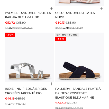
Choisir les options
Choi
PALMIER - SANDALE PLATE EN
OSLO - SANDALES PLATES
RAPHIA BLEU MARINE
NUDE
PRIX DE VENTE
PRIX NORMAL
PRIX DE VENTE
PRIX NORMAL
€52.72
€65.90
€60.13
€85.90
35
36
37
38
39
40
41
42
35
36
37
38
39
40
41
42
-30%
EN RUPTURE
-40%
Choisir les options
INDIE – NU-PIEDS À BRIDES
PALMERA - SANDALE PLATE À
CROISÉES ARGENTÉ BIO
BRIDES CROISÉES ET
ÉLASTIQUE BLEU MARINE
PRIX DE VENTE
PRIX NORMAL
€46.13
€65.90
PRIX DE VENTE
PRIX NORMAL
€33.40
€55.90
36
37
38
39
40
41
35
36
37
38
39
40
41
42