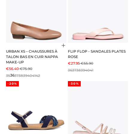
Choisir les options
URBAN XS – CHAUSSURES À
FLIP FLOP - SANDALES PLATES
TALON BAS EN CUIR NAPPA
ROSE
MAKE-UP
PRIX DE VENTE
PRIX NORMAL
€27.95
€55.90
PRIX DE VENTE
PRIX NORMAL
€56.40
€75.90
36
37
38
39
40
41
35
36
37
38
39
40
41
42
-20%
-30%