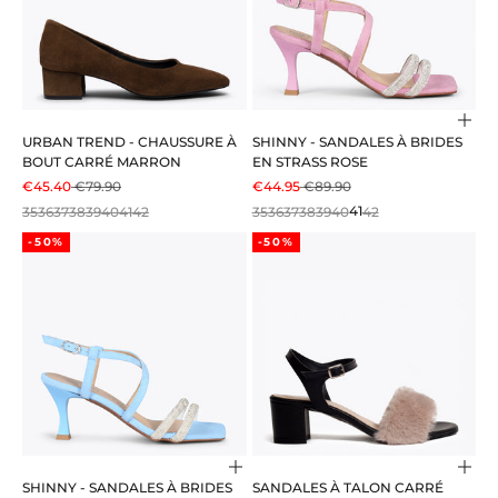
Choi
URBAN TREND - CHAUSSURE À
SHINNY - SANDALES À BRIDES
BOUT CARRÉ MARRON
EN STRASS ROSE
PRIX DE VENTE
PRIX NORMAL
PRIX DE VENTE
PRIX NORMAL
€45.40
€79.90
€44.95
€89.90
35
36
37
38
39
40
41
42
35
36
37
38
39
40
41
42
-50%
-50%
Choisir les options
Choi
SHINNY - SANDALES À BRIDES
SANDALES À TALON CARRÉ