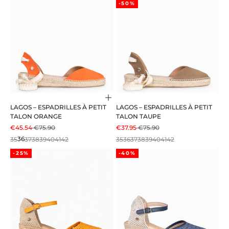
-50%
Choisir les options
LAGOS – ESPADRILLES À PETIT
LAGOS – ESPADRILLES À PETIT
TALON ORANGE
TALON TAUPE
PRIX DE VENTE
PRIX NORMAL
PRIX DE VENTE
PRIX NORMAL
€45.54
€75.90
€37.95
€75.90
35
36
37
38
39
40
41
42
35
36
37
38
39
40
41
42
-25%
-40%