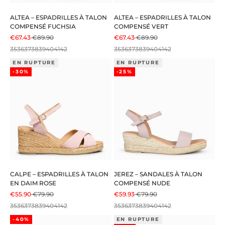
ALTEA – ESPADRILLES À TALON
ALTEA – ESPADRILLES À TALON
COMPENSÉ FUCHSIA
COMPENSÉ VERT
PRIX DE VENTE
PRIX NORMAL
PRIX DE VENTE
PRIX NORMAL
€67.43
€89.90
€67.43
€89.90
35
36
37
38
39
40
41
42
35
36
37
38
39
40
41
42
EN RUPTURE
EN RUPTURE
-30%
-25%
CALPE – ESPADRILLES À TALON
JEREZ – SANDALES À TALON
EN DAIM ROSE
COMPENSÉ NUDE
PRIX DE VENTE
PRIX NORMAL
PRIX DE VENTE
PRIX NORMAL
€55.90
€79.90
€59.93
€79.90
35
36
37
38
39
40
41
42
35
36
37
38
39
40
41
42
-40%
EN RUPTURE