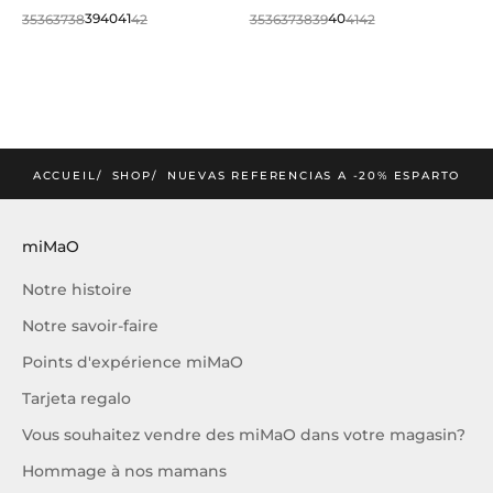
35
36
37
38
39
40
41
42
35
36
37
38
39
40
41
42
mimao
tualités et offres exclusives miMaO
JE M'INSCRIS
ACCUEIL
SHOP
NUEVAS REFERENCIAS A -20% ESPARTO
miMaO
Notre histoire
Notre savoir-faire
Points d'expérience miMaO
Tarjeta regalo
Vous souhaitez vendre des miMaO dans votre magasin?
Hommage à nos mamans