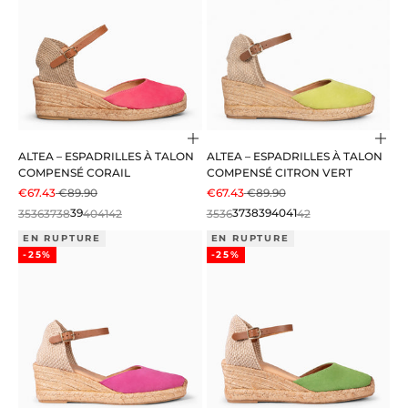
Choisir les options
Choi
ALTEA – ESPADRILLES À TALON
ALTEA – ESPADRILLES À TALON
COMPENSÉ CORAIL
COMPENSÉ CITRON VERT
PRIX DE VENTE
PRIX NORMAL
PRIX DE VENTE
PRIX NORMAL
€67.43
€89.90
€67.43
€89.90
35
36
37
38
39
40
41
42
35
36
37
38
39
40
41
42
EN RUPTURE
EN RUPTURE
-25%
-25%