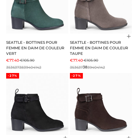
Choi
SEATTLE - BOTTINES POUR
SEATTLE - BOTTINES POUR
FEMME EN DAIM DE COULEUR
FEMME EN DAIM DE COULEUR
VERT
TAUPE
PRIX DE VENTE
PRIX NORMAL
PRIX DE VENTE
PRIX NORMAL
€77.40
€105.90
€77.40
€105.90
35
36
37
38
39
40
41
42
35
36
37
38
39
40
41
42
-27%
-27%