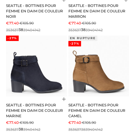
Choisir les options
Choi
SEATTLE - BOTTINES POUR
SEATTLE - BOTTINES POUR
FEMME EN DAIM DE COULEUR
FEMME EN DAIM DE COULEUR
NOIR
MARRON
PRIX DE VENTE
PRIX NORMAL
PRIX DE VENTE
PRIX NORMAL
€77.40
€105.90
€77.40
€105.90
35
36
37
38
39
40
41
42
35
36
37
38
39
40
41
42
-27%
EN RUPTURE
-27%
Choisir les options
SEATTLE - BOTTINES POUR
SEATTLE - BOTTINES POUR
FEMME EN DAIM DE COULEUR
FEMME EN DAIM DE COULEUR
MARINE
CAMEL
PRIX DE VENTE
PRIX NORMAL
PRIX DE VENTE
PRIX NORMAL
€77.40
€105.90
€77.40
€105.90
35
36
37
38
39
40
41
42
35
36
37
38
39
40
41
42