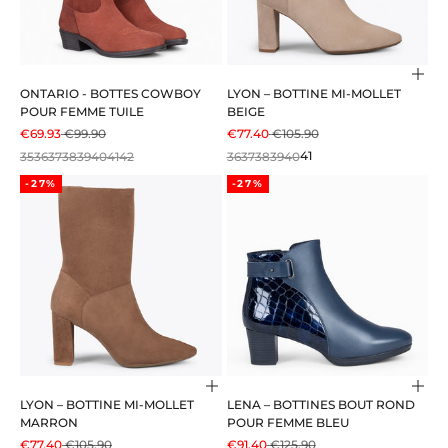
Choi
ONTARIO - BOTTES COWBOY
LYON – BOTTINE MI-MOLLET
POUR FEMME TUILE
BEIGE
PRIX DE VENTE
PRIX NORMAL
PRIX DE VENTE
PRIX NORMAL
€69.93
€99.90
€77.40
€105.90
35
36
37
38
39
40
41
42
36
37
38
39
40
41
-27%
-27%
Choisir les options
Choi
LYON – BOTTINE MI-MOLLET
LENA – BOTTINES BOUT ROND
MARRON
POUR FEMME BLEU
PRIX DE VENTE
PRIX NORMAL
PRIX DE VENTE
PRIX NORMAL
€77.40
€105.90
€91.40
€125.90